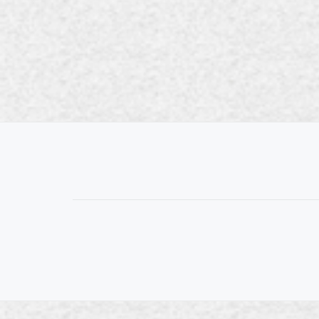
S
E
C
O
N
D
A
R
Y