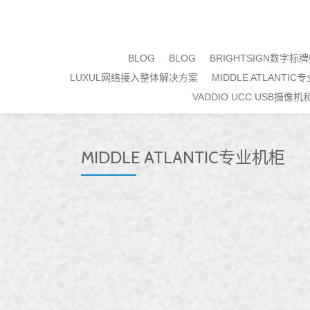
Skip
to
BLOG
BLOG
BRIGHTSIGN数字
content
LUXUL网络接入整体解决方案
MIDDLE ATLANTIC
VADDIO UCC USB摄像
MIDDLE ATLANTIC专业机柜